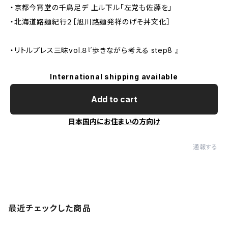
・京都今宵堂の千鳥足デ 上ル下ル「左党も佐藤を」
・北海道路麺紀行２［旭川路麺発祥のげそ丼文化］
・リトルプレス三昧vol.８『歩きながら考える step8 』
International shipping available
Add to cart
日本国内にお住まいの方向け
通報する
最近チェックした商品