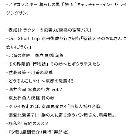
・アヤコフスキー 暮らしの黒手帳 ５［キャッチャー・イン・ザ・ライ
ジングサン］
・表紙［トラクターの包容力/魅惑の循環バス］
・Our Short Trip 京丹後成り行き紀行「聖徳太子のお母さんに
会いに行く。」
・北海の意匠 帆立貝/柳葉魚
・その界隈的「博物誌」 その参〜ヒポクラテスたち
・盆栽散策〜月菴の夏蔦
・どうぞおこしやす〜京都の暖簾46
・酒井広司 写真の行方 vol.2
・京友禅色人模様 其の参
・ジジイも走れば、京都再発見４「京都人捕り合戦」
・偏愛北海道７［十勝の人に寄り添うパン屋さん、満寿屋。］
・極私的 写経のススメ
・『夕張』風間健介（発行：寿郎社）