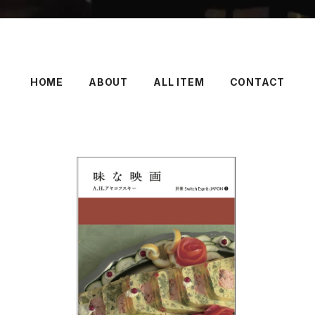
HOME
ABOUT
ALL ITEM
CONTACT
味な映画
¥1,000